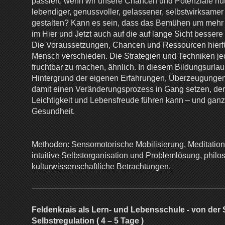
passiert, wenn wir unsere Chancen und Potenziale nut
lebendiger, genussvoller, gelassener, selbstwirksame
gestalten? Kann es sein, dass das Bemühen um mehr L
im Hier und Jetzt auch auf die auf lange Sicht bessere
Die Voraussetzungen, Chancen und Ressourcen hierf
Mensch verschieden. Die Strategien und Techniken jed
fruchtbar zu machen, ähnlich. In diesem Bildungsurla
Hintergrund der eigenen Erfahrungen, Überzeugungen
damit einen Veränderungsprozess in Gang setzen, der 
Leichtigkeit und Lebensfreude führen kann – und gan
Gesundheit.
Methoden: Sensomotorische Mobilisierung, Meditation,
intuitive Selbstorganisation und Problemlösung, phil
kulturwissenschaftliche Betrachtungen.
Feldenkrais als Lern- und Lebensschule - von der
Selbstregulation ( 4 – 5 Tage )