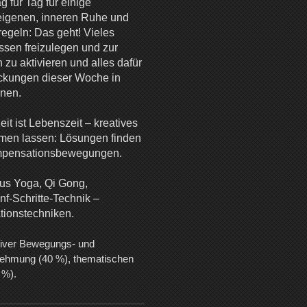
 für Tag für einige
igenen, inneren Ruhe und
regeln: Das geht! Vieles
issen freizulegen und zur
n zu aktivieren und alles dafür
eckungen dieser Woche in
nnen.
it ist Lebenszeit – kreatives
mmen lassen: Lösungen finden
Kompensationsbewegungen.
aus Yoga, Qi Gong,
nf-Schritte-Technik –
ationstechniken.
tiver Bewegungs- und
ehmung (40 %), thematischen
 %).