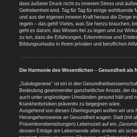
dass äußerer Druck nicht zu innerem Stress und äußere
Getriebenheit wird. Tag für Tag für einige wohltuen
und aus der eigenen inneren Kraft heraus die Dinge in
regeln – das geht! Vieles, was Sie hierzu brauchen, bri
geht es darum, das Wissen frei zu legen und zur Wirku
zu tun, dass die Erfahrungen, Erkenntnisse und Entd
Bildungsurlaubs in Ihrem privaten und beruflichen All
Die Harmonie des Wesentlichen
–
Gesundheit als
„Salutogenese" ist ein in den Gesundheitswissensch
Bedeutung gewinnender ganzheitlicher Ansatz, der d
auch unter ungünstigen Umständen gesund hält und n
Krankheitsrisiken präventiv zu begegnen wäre.
Ausgehend von diesen Überlegungen wollen wir uns hi
Herangehensweise an Gesundheit wagen: Statt (mit all
Präventionsbemühungen) Lebenszeit auf ein „Gesundh
dessen Erträge am Lebensende alles andere als sicher