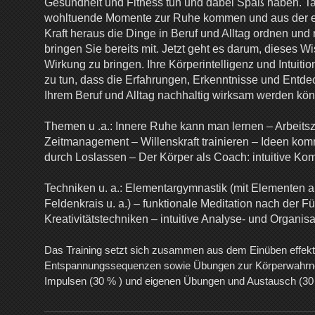
Gesundheit und Fitness tun und dabei Spaß haben. Tag
wohltuende Momente zur Ruhe kommen und aus der e
Kraft heraus die Dinge in Beruf und Alltag ordnen und 
bringen Sie bereits mit. Jetzt geht es darum, dieses W
Wirkung zu bringen. Ihre Körperintelligenz und Intuitio
zu tun, dass die Erfahrungen, Erkenntnisse und Entd
Ihrem Beruf und Alltag nachhaltig wirksam werden kö
Themen u .a.: Innere Ruhe kann man lernen – Arbeitsze
Zeitmanagement – Willenskraft trainieren – Ideen ko
durch Loslassen – Der Körper als Coach: intuitive 
Techniken u. a.: Elementargymnastik (mit Elementen 
Feldenkrais u. a.) – funktionale Meditation nach der Fü
Kreativitätstechniken – intuitive Analyse- und Organis
Das Training setzt sich zusammen aus dem Einüben effek
Entspannungssequenzen sowie Übungen zur Körperwahrn
Impulsen (30 % ) und eigenen Übungen und Austausch (30